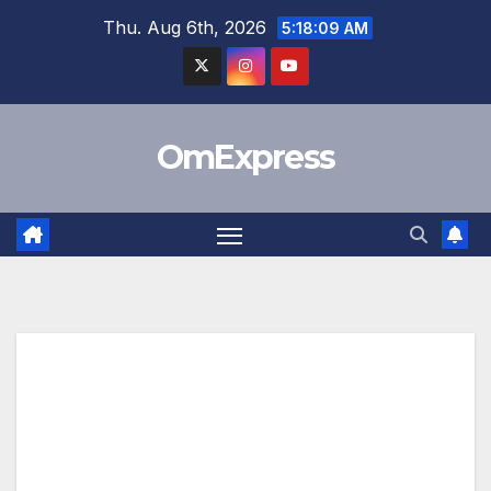
Skip
Thu. Aug 6th, 2026
5:18:10 AM
to
content
OmExpress