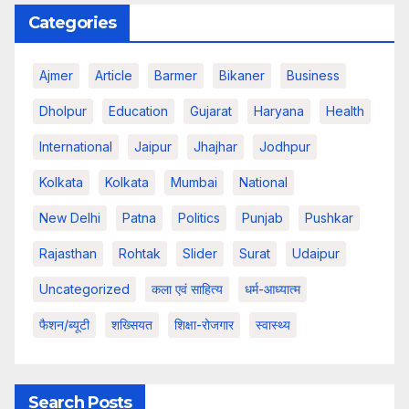
Categories
Ajmer
Article
Barmer
Bikaner
Business
Dholpur
Education
Gujarat
Haryana
Health
International
Jaipur
Jhajhar
Jodhpur
Kolkata
Kolkata
Mumbai
National
New Delhi
Patna
Politics
Punjab
Pushkar
Rajasthan
Rohtak
Slider
Surat
Udaipur
Uncategorized
कला एवं साहित्य
धर्म-आध्यात्म
फैशन/ब्यूटी
शख्सियत
शिक्षा-रोजगार
स्वास्थ्य
Search Posts