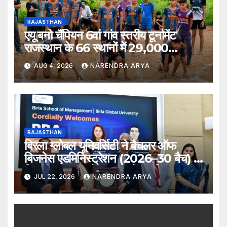
RAJASTHAN
एयू बनो चैंपियन 6वां गांव स्तरीय टूर्नामेंट
राजस्थान के 66 स्थानों में 29,000
खिलाड़ियों की भागीदारी के साथ संपन्न हुआ
AUG 4, 2026
NARENDRA ARYA
RAJASTHAN
बिरला ग्लोबल यूनिवर्सिटी ने बैचलर ऑफ
बिजनेस एडमिनिस्ट्रेशन (2026–30 बैच) के
लिए दीक्षारंभ समारोह का आयोजन किया
JUL 22, 2026
NARENDRA ARYA