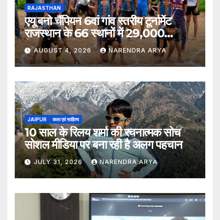
RAJASTHAN
एयू बनो चैंपियन 6वां गांव स्तरीय टूर्नामेंट
राजस्थान के 66 स्थानों में 29,000
खिलाड़ियों की भागीदारी के साथ संपन्न हुआ
AUGUST 4, 2026
NARENDRA ARYA
JAIPUR
कला एवं साहित्य
10 साल के रिलय शर्मा की रचनात्मक सोच
सोशल मीडिया पर बना रही है अलग पहचान
JULY 31, 2026
NARENDRA ARYA