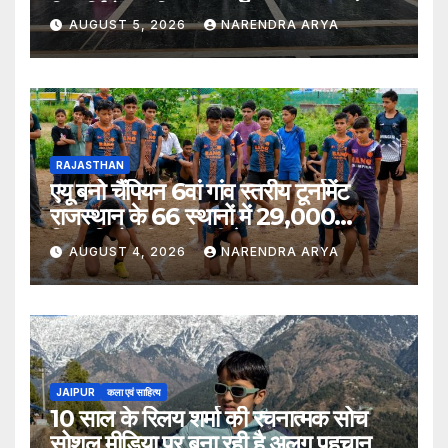
विद्यार्थियों का किया स्वागत
AUGUST 5, 2026
NARENDRA ARYA
RAJASTHAN
एयू बनो चैंपियन 6वां गांव स्तरीय टूर्नामेंट
राजस्थान के 66 स्थानों में 29,000
खिलाड़ियों की भागीदारी के साथ संपन्न हुआ
AUGUST 4, 2026
NARENDRA ARYA
JAIPUR
कला एवं साहित्य
10 साल के रिलय शर्मा की रचनात्मक सोच
सोशल मीडिया पर बना रही है अलग पहचान