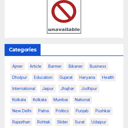
Categories
Ajmer
Article
Barmer
Bikaner
Business
Dholpur
Education
Gujarat
Haryana
Health
International
Jaipur
Jhajhar
Jodhpur
Kolkata
Kolkata
Mumbai
National
New Delhi
Patna
Politics
Punjab
Pushkar
Rajasthan
Rohtak
Slider
Surat
Udaipur