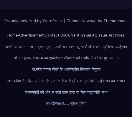
Proudly powered by WordPress
|
Theme: Newsup by
Themeansar
.
Home
Advertisement
Contact Us
Current Issue
FAQ
Issue Archives
करणी व्याख्यान माला – प्रथम पुष्प , जकौ चार वरणां सूं न्यारौ वौ चारण : प्रोफेसर अर्जुनदेव
डॉ राम कुमार कच्छावा का एमबीबीएस डॉक्टरेट की उपाधि मिलने पर हुवा सम्मान
डॉ.नरेश गोयल मीसो के अंतर्राष्ट्रीय निदेशक नियुक्त
नारी शक्ति ने महिला सम्मेलन के अंतर्गत किया केंद्रीय कानून मंत्री अर्जुन राम का सम्मान
फैशन
फोर्टी की ओर से रखी रतन टाटा के लिए श्रद्धांजलि सभा
सब खैरियत है….. मुकेश पूनिया