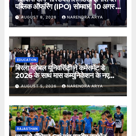
पब्लिक ऑफरिंग (IPO) सोमवार, 10 अगस्त,
2026 को खुलेगा
AUGUST 8, 2026
NARENDRA ARYA
EDUCATION
बिरला ग्लोबल यूनिवर्सिटी ने कमेंसमेंट डे
2026 के साथ मास कम्युनिकेशन के नए
विद्यार्थियों का किया स्वागत
AUGUST 5, 2026
NARENDRA ARYA
RAJASTHAN