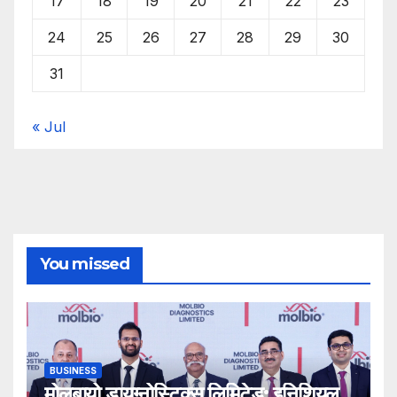
17
18
19
20
21
22
23
24
25
26
27
28
29
30
31
« Jul
You missed
BUSINESS
मोलबायो डायग्नोस्टिक्स लिमिटेड: इनिशियल