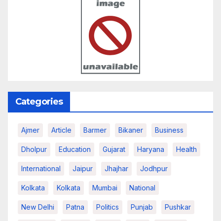
Categories
Ajmer
Article
Barmer
Bikaner
Business
Dholpur
Education
Gujarat
Haryana
Health
International
Jaipur
Jhajhar
Jodhpur
Kolkata
Kolkata
Mumbai
National
New Delhi
Patna
Politics
Punjab
Pushkar