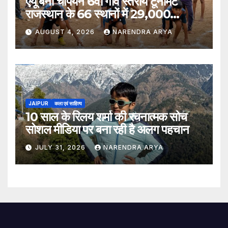
एयू बनो चैंपियन 6वां गांव स्तरीय टूर्नामेंट
राजस्थान के 66 स्थानों में 29,000
खिलाड़ियों की भागीदारी के साथ संपन्न हुआ
AUGUST 4, 2026
NARENDRA ARYA
JAIPUR
कला एवं साहित्य
10 साल के रिलय शर्मा की रचनात्मक सोच
सोशल मीडिया पर बना रही है अलग पहचान
JULY 31, 2026
NARENDRA ARYA