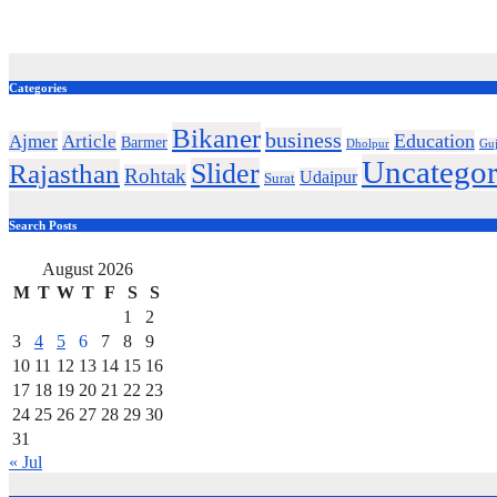
Categories
Bikaner
business
Education
Ajmer
Article
Barmer
Dholpur
Guj
Uncategor
Slider
Rajasthan
Rohtak
Udaipur
Surat
Search Posts
August 2026
M
T
W
T
F
S
S
1
2
3
4
5
6
7
8
9
10
11
12
13
14
15
16
17
18
19
20
21
22
23
24
25
26
27
28
29
30
31
« Jul