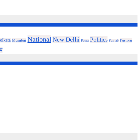
National
New Delhi
Politics
olkata
Mumbai
Pushkar
Patna
Punjab
्य