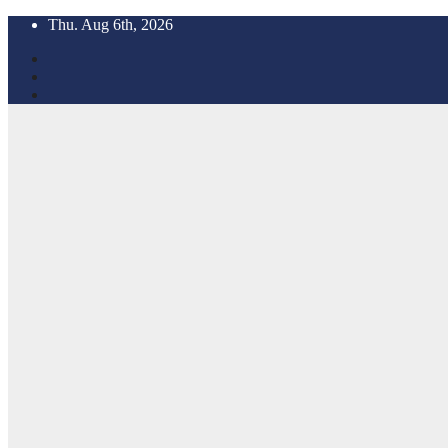
Skip
Thu. Aug 6th, 2026
to
content
OmExpress
Connected Har
Pal