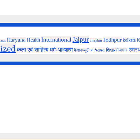
Jaipur
International
Jodhpur
Haryana
Health
kolkata
K
Jhajhar
arat
ized
कला एवं साहित्य
धर्म-आध्यात्म
स्वास्थ
शख्सियत
शिक्षा-रोजगार
फैशन/ब्यूटी