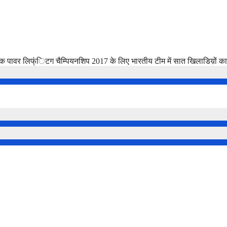
ासिक पावर लिफ्ंिटग चैम्पियनशिप 2017 के लिए भारतीय टीम में सात खिलाडिय़ों