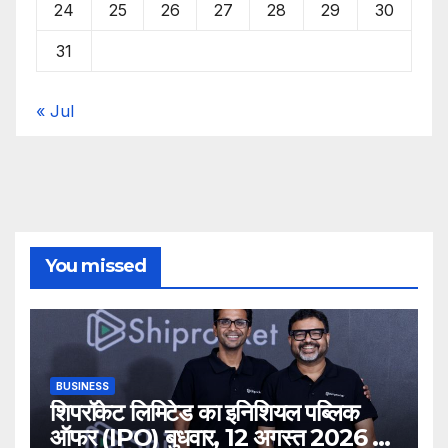
24
25
26
27
28
29
30
31
« Jul
You missed
BUSINESS
शिपरॉकेट लिमिटेड का इनिशियल पब्लिक
ऑफर (IPO) बुधवार, 12 अगस्त 2026 को