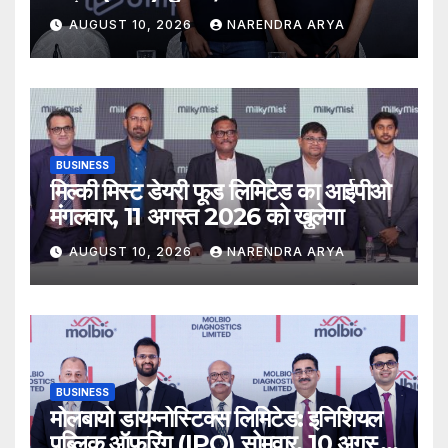
खुलेगा
AUGUST 10, 2026
NARENDRA ARYA
BUSINESS
मिल्की मिस्ट डेयरी फूड लिमिटेड का आईपीओ
मंगलवार, 11 अगस्त 2026 को खुलेगा
AUGUST 10, 2026
NARENDRA ARYA
BUSINESS
मोलबायो डायग्नोस्टिक्स लिमिटेड: इनिशियल
पब्लिक ऑफरिंग (IPO) सोमवार, 10 अगस्त,