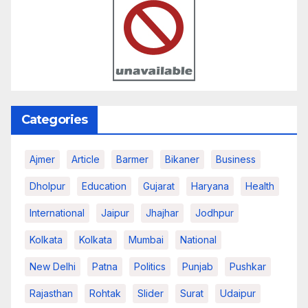
Categories
Ajmer
Article
Barmer
Bikaner
Business
Dholpur
Education
Gujarat
Haryana
Health
International
Jaipur
Jhajhar
Jodhpur
Kolkata
Kolkata
Mumbai
National
New Delhi
Patna
Politics
Punjab
Pushkar
Rajasthan
Rohtak
Slider
Surat
Udaipur