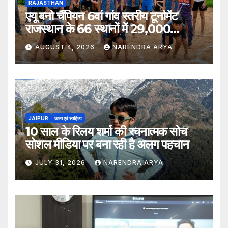
RAJASTHAN
एयू बनो चैंपियन 6वां गांव स्तरीय टूर्नामेंट
राजस्थान के 66 स्थानों में 29,000
खिलाड़ियों की भागीदारी के साथ संपन्न हुआ
AUGUST 4, 2026
NARENDRA ARYA
JAIPUR
कला एवं साहित्य
10 साल के रिलय शर्मा की रचनात्मक सोच
सोशल मीडिया पर बना रही है अलग पहचान
JULY 31, 2026
NARENDRA ARYA