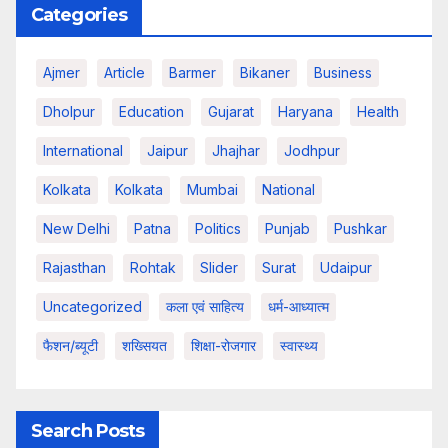
Categories
Ajmer
Article
Barmer
Bikaner
Business
Dholpur
Education
Gujarat
Haryana
Health
International
Jaipur
Jhajhar
Jodhpur
Kolkata
Kolkata
Mumbai
National
New Delhi
Patna
Politics
Punjab
Pushkar
Rajasthan
Rohtak
Slider
Surat
Udaipur
Uncategorized
कला एवं साहित्य
धर्म-आध्यात्म
फैशन/ब्यूटी
शख्सियत
शिक्षा-रोजगार
स्वास्थ्य
Search Posts