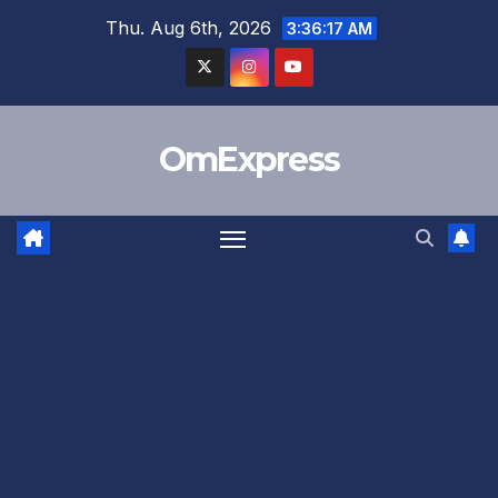
Skip
Thu. Aug 6th, 2026
3:36:17 AM
to
content
OmExpress