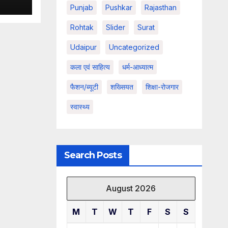
Punjab
Pushkar
Rajasthan
Rohtak
Slider
Surat
Udaipur
Uncategorized
कला एवं साहित्य
धर्म-आध्यात्म
फैशन/ब्यूटी
शख्सियत
शिक्षा-रोजगार
स्वास्थ्य
Search Posts
August 2026
M
T
W
T
F
S
S