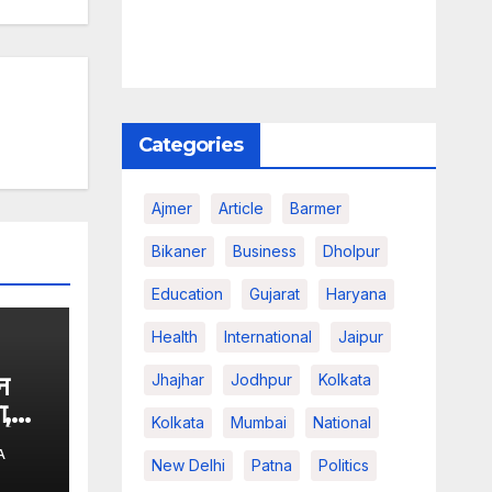
Categories
Ajmer
Article
Barmer
Bikaner
Business
Dholpur
Education
Gujarat
Haryana
Health
International
Jaipur
न
Jhajhar
Jodhpur
Kolkata
ा,
Kolkata
Mumbai
National
की
A
नेंगे
New Delhi
Patna
Politics