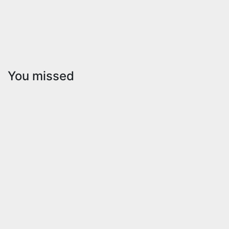
You missed
Education
Rajasthan
बिरला
एयू बनो
ग्लोबल
चैंपियन 6वां
यूनिवर्सिटी
गांव स्तरीय
ने कमेंसमेंट
टूर्नामेंट
डे 2026
राजस्थान
के साथ मास
के 66
कम्युनिकेशन
स्थानों में
के नए
29,000
विद्यार्थियों
खिलाड़ियों