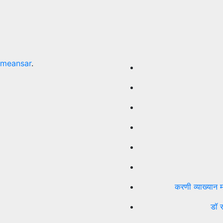
meansar
.
करणी व्याख्यान म
डॉ र