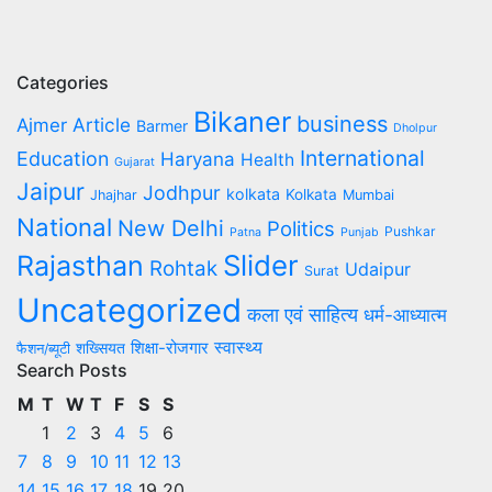
Categories
Bikaner
business
Article
Ajmer
Barmer
Dholpur
International
Education
Haryana
Health
Gujarat
Jaipur
Jodhpur
kolkata
Kolkata
Jhajhar
Mumbai
National
New Delhi
Politics
Pushkar
Patna
Punjab
Slider
Rajasthan
Rohtak
Udaipur
Surat
Uncategorized
कला एवं साहित्य
धर्म-आध्यात्म
स्वास्थ्य
शिक्षा-रोजगार
शख्सियत
फैशन/ब्यूटी
Search Posts
M
T
W
T
F
S
S
1
2
3
4
5
6
7
8
9
10
11
12
13
14
15
16
17
18
19
20