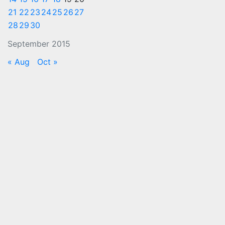
21
22
23
24
25
26
27
28
29
30
September 2015
« Aug
Oct »
Jaipur
बिरला
ग्लोबल
यूनिवर्सिटी
ने शैक्षणिक
सत्र
2026 के
नए विधि
विद्यार्थियों
का किया