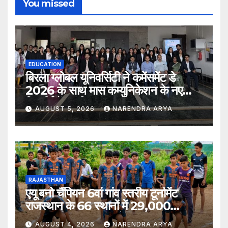
You missed
EDUCATION
बिरला ग्लोबल यूनिवर्सिटी ने कमेंसमेंट डे
2026 के साथ मास कम्युनिकेशन के नए
विद्यार्थियों का किया स्वागत
AUGUST 5, 2026
NARENDRA ARYA
RAJASTHAN
एयू बनो चैंपियन 6वां गांव स्तरीय टूर्नामेंट
राजस्थान के 66 स्थानों में 29,000
खिलाड़ियों की भागीदारी के साथ संपन्न हुआ
AUGUST 4, 2026
NARENDRA ARYA