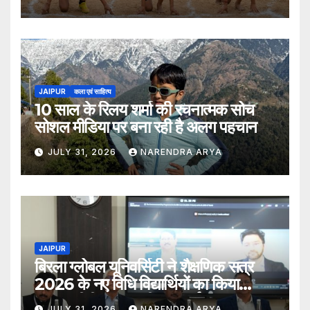
JAIPUR
कला एवं साहित्य
10 साल के रिलय शर्मा की रचनात्मक सोच
सोशल मीडिया पर बना रही है अलग पहचान
JULY 31, 2026
NARENDRA ARYA
JAIPUR
बिरला ग्लोबल यूनिवर्सिटी ने शैक्षणिक सत्र
2026 के नए विधि विद्यार्थियों का किया
स्वागत बीबीए एलएल.बी. (ऑनर्स) 2026–31
JULY 31, 2026
NARENDRA ARYA