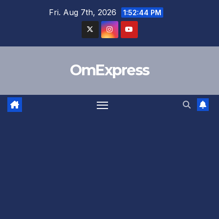
Skip
Fri. Aug 7th, 2026
1:52:44 PM
to
content
OmExpress