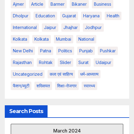
Ajmer
Article
Barmer
Bikaner
Business
Dholpur
Education
Gujarat
Haryana
Health
International
Jaipur
Jhajhar
Jodhpur
Kolkata
Kolkata
Mumbai
National
New Delhi
Patna
Politics
Punjab
Pushkar
Rajasthan
Rohtak
Slider
Surat
Udaipur
Uncategorized
कला एवं साहित्य
धर्म-आध्यात्म
फैशन/ब्यूटी
शख्सियत
शिक्षा-रोजगार
स्वास्थ्य
Search Posts
March 2024