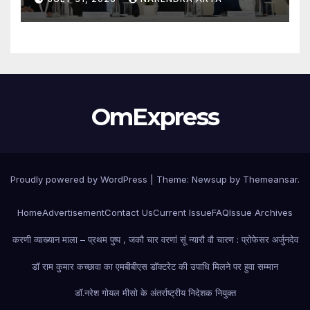
एवं एलएल.एम. 2026–27 पाठ्यक्रमों के
विद्यार्थियों ने शुरू की अपनी शैक्षणिक यात्रा
OmExpress
Proudly powered by WordPress
|
Theme: Newsup by
Themeansar
.
Home
Advertisement
Contact Us
Current Issue
FAQ
Issue Archives
करणी व्याख्यान माला – प्रथम पुष्प , जकौ चार वरणां सूं न्यारौ वौ चारण : प्रोफेसर अर्जुनदेव
डॉ राम कुमार कच्छावा का एमबीबीएस डॉक्टरेट की उपाधि मिलने पर हुवा सम्मान
डॉ.नरेश गोयल मीसो के अंतर्राष्ट्रीय निदेशक नियुक्त