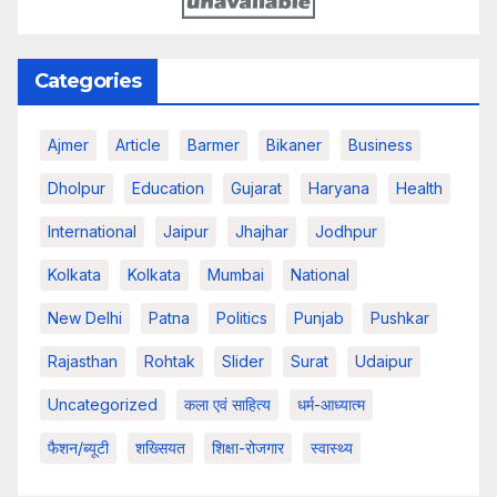
Categories
Ajmer
Article
Barmer
Bikaner
Business
Dholpur
Education
Gujarat
Haryana
Health
International
Jaipur
Jhajhar
Jodhpur
Kolkata
Kolkata
Mumbai
National
New Delhi
Patna
Politics
Punjab
Pushkar
Rajasthan
Rohtak
Slider
Surat
Udaipur
Uncategorized
कला एवं साहित्य
धर्म-आध्यात्म
फैशन/ब्यूटी
शख्सियत
शिक्षा-रोजगार
स्वास्थ्य