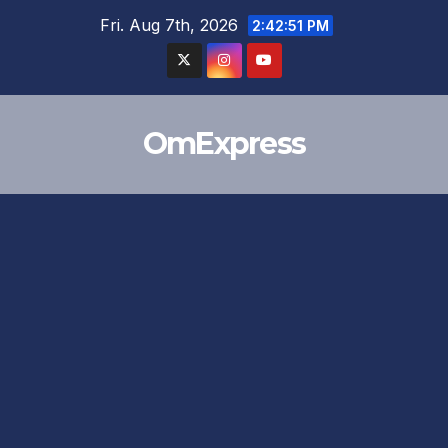
Skip
Fri. Aug 7th, 2026
2:42:52 PM
to
content
OmExpress