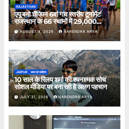
RAJASTHAN
एयू बनो चैंपियन 6वां गांव स्तरीय टूर्नामेंट
राजस्थान के 66 स्थानों में 29,000
खिलाड़ियों की भागीदारी के साथ संपन्न हुआ
AUGUST 4, 2026
NARENDRA ARYA
JAIPUR
कला एवं साहित्य
10 साल के रिलय शर्मा की रचनात्मक सोच
सोशल मीडिया पर बना रही है अलग पहचान
JULY 31, 2026
NARENDRA ARYA