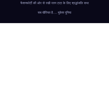
फैशन
फोर्टी की ओर से रखी रतन टाटा के लिए श्रद्धांजलि सभा
सब खैरियत है….. मुकेश पूनिया