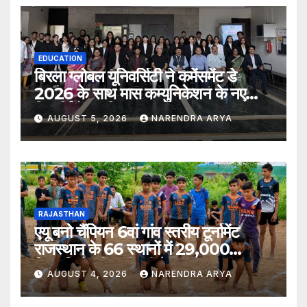
EDUCATION
बिरला ग्लोबल यूनिवर्सिटी ने कमेंसमेंट डे
2026 के साथ मास कम्युनिकेशन के नए
विद्यार्थियों का किया स्वागत
AUGUST 5, 2026
NARENDRA ARYA
RAJASTHAN
एयू बनो चैंपियन 6वां गांव स्तरीय टूर्नामेंट
राजस्थान के 66 स्थानों में 29,000
खिलाड़ियों की भागीदारी के साथ संपन्न हुआ
AUGUST 4, 2026
NARENDRA ARYA