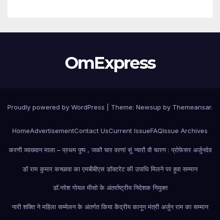
OmExpress
Proudly powered by WordPress
|
Theme: Newsup by
Themeansar
.
Home
Advertisement
Contact Us
Current Issue
FAQ
Issue Archives
करणी व्याख्यान माला – प्रथम पुष्प , जकौ चार वरणां सूं न्यारौ वौ चारण : प्रोफेसर अर्जुनदेव
डॉ राम कुमार कच्छावा का एमबीबीएस डॉक्टरेट की उपाधि मिलने पर हुवा सम्मान
डॉ.नरेश गोयल मीसो के अंतर्राष्ट्रीय निदेशक नियुक्त
नारी शक्ति ने महिला सम्मेलन के अंतर्गत किया केंद्रीय कानून मंत्री अर्जुन राम का सम्मान