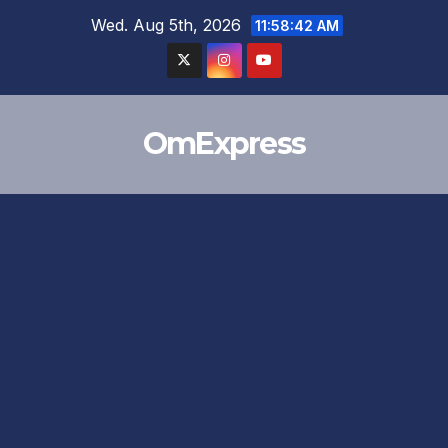
Skip
Wed. Aug 5th, 2026
11:58:43 AM
to
content
OmExpress