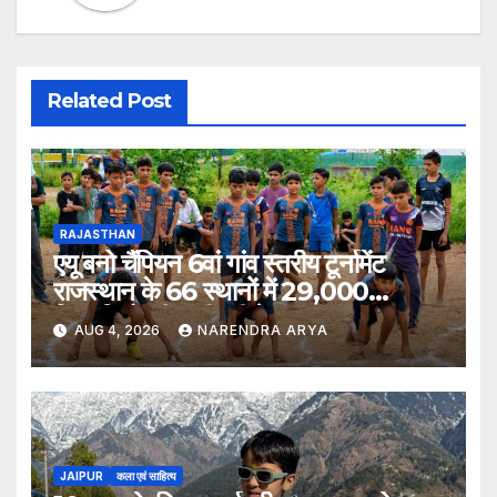
Related Post
RAJASTHAN
एयू बनो चैंपियन 6वां गांव स्तरीय टूर्नामेंट
राजस्थान के 66 स्थानों में 29,000
खिलाड़ियों की भागीदारी के साथ संपन्न हुआ
AUG 4, 2026
NARENDRA ARYA
JAIPUR
कला एवं साहित्य