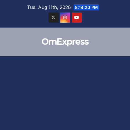
Skip
Tue. Aug 11th, 2026
8:14:21 PM
to
content
OmExpress