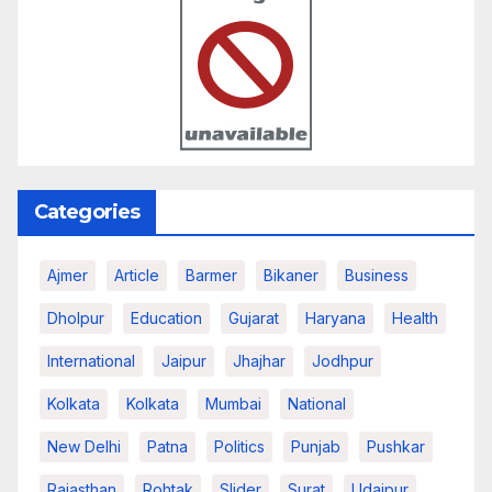
Categories
Ajmer
Article
Barmer
Bikaner
Business
Dholpur
Education
Gujarat
Haryana
Health
International
Jaipur
Jhajhar
Jodhpur
Kolkata
Kolkata
Mumbai
National
New Delhi
Patna
Politics
Punjab
Pushkar
Rajasthan
Rohtak
Slider
Surat
Udaipur