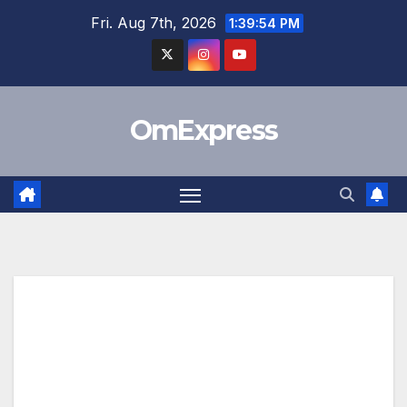
Skip
Fri. Aug 7th, 2026
1:39:54 PM
to
content
OmExpress