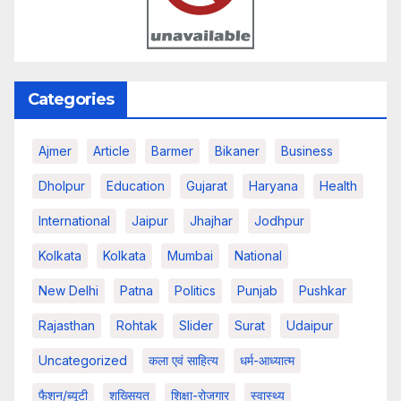
Categories
Ajmer
Article
Barmer
Bikaner
Business
Dholpur
Education
Gujarat
Haryana
Health
International
Jaipur
Jhajhar
Jodhpur
Kolkata
Kolkata
Mumbai
National
New Delhi
Patna
Politics
Punjab
Pushkar
Rajasthan
Rohtak
Slider
Surat
Udaipur
Uncategorized
कला एवं साहित्य
धर्म-आध्यात्म
फैशन/ब्यूटी
शख्सियत
शिक्षा-रोजगार
स्वास्थ्य