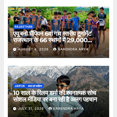
RAJASTHAN
एयू बनो चैंपियन 6वां गांव स्तरीय टूर्नामेंट
राजस्थान के 66 स्थानों में 29,000
खिलाड़ियों की भागीदारी के साथ संपन्न हुआ
AUGUST 4, 2026
NARENDRA ARYA
JAIPUR
कला एवं साहित्य
10 साल के रिलय शर्मा की रचनात्मक सोच
सोशल मीडिया पर बना रही है अलग पहचान
JULY 31, 2026
NARENDRA ARYA