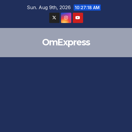
Skip
Sun. Aug 9th, 2026
10:27:19 AM
to
content
OmExpress