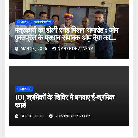
BIKANER
कला एवं साहित्य
पत्रकारों का होली स्नेह मिलन समारोह : ओम
एक्सप्रेस के प्रधान संपादक ओम दैया का
किया “पत्रकार गौरव” से सम्मानित
MAR 24, 2025
NARENDRA ARYA
BIKANER
101 श्रमिकों के शिविर में बनवाए ई-श्रमिक
कार्ड
SEP 16, 2021
ADMINISTRATOR