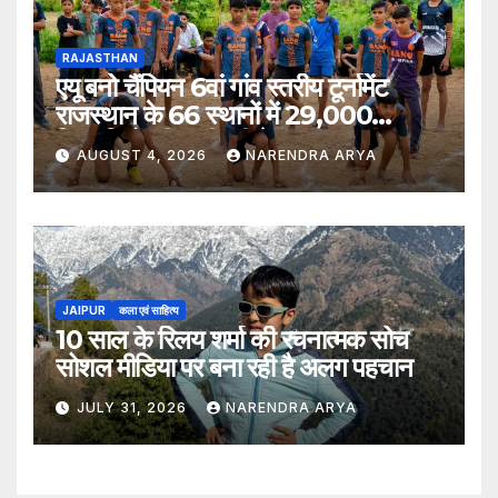
RAJASTHAN
एयू बनो चैंपियन 6वां गांव स्तरीय टूर्नामेंट
राजस्थान के 66 स्थानों में 29,000
खिलाड़ियों की भागीदारी के साथ संपन्न हुआ
AUGUST 4, 2026
NARENDRA ARYA
JAIPUR
कला एवं साहित्य
10 साल के रिलय शर्मा की रचनात्मक सोच
सोशल मीडिया पर बना रही है अलग पहचान
JULY 31, 2026
NARENDRA ARYA