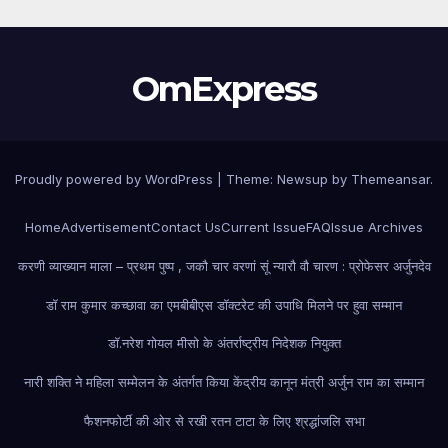
OmExpress
Proudly powered by WordPress
|
Theme: Newsup by
Themeansar
.
Home
Advertisement
Contact Us
Current Issue
FAQ
Issue Archives
करणी व्याख्यान माला – प्रथम पुष्प , जकौ चार वरणां सूं न्यारौ वौ चारण : प्रोफेसर अर्जुनदेव
डॉ राम कुमार कच्छावा का एमबीबीएस डॉक्टरेट की उपाधि मिलने पर हुवा सम्मान
डॉ.नरेश गोयल मीसो के अंतर्राष्ट्रीय निदेशक नियुक्त
नारी शक्ति ने महिला सम्मेलन के अंतर्गत किया केंद्रीय कानून मंत्री अर्जुन राम का सम्मान
फैशन
फोर्टी की ओर से रखी रतन टाटा के लिए श्रद्धांजलि सभा