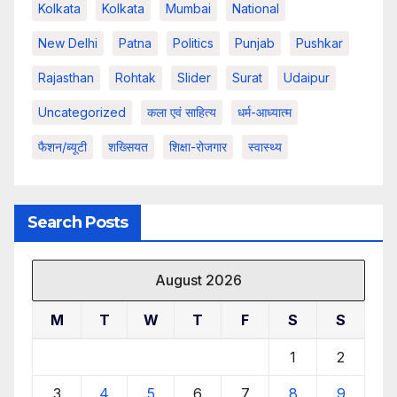
Kolkata
Kolkata
Mumbai
National
New Delhi
Patna
Politics
Punjab
Pushkar
Rajasthan
Rohtak
Slider
Surat
Udaipur
Uncategorized
कला एवं साहित्य
धर्म-आध्यात्म
फैशन/ब्यूटी
शख्सियत
शिक्षा-रोजगार
स्वास्थ्य
Search Posts
August 2026
M
T
W
T
F
S
S
1
2
3
4
5
6
7
8
9