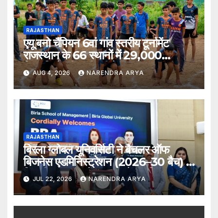
RAJASTHAN
एयू बनो चैंपियन 6वां गांव स्तरीय टूर्नामेंट
राजस्थान के 66 स्थानों में 29,000
खिलाड़ियों की भागीदारी के साथ संपन्न हुआ
AUG 4, 2026
NARENDRA ARYA
RAJASTHAN
बिरला ग्लोबल यूनिवर्सिटी ने बैचलर ऑफ
बिजनेस एडमिनिस्ट्रेशन (2026–30 बैच) के
लिए दीक्षारंभ समारोह का आयोजन किया
JUL 22, 2026
NARENDRA ARYA