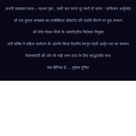
करणी व्याख्यान माला – प्रथम पुष्प , जकौ चार वरणां सूं न्यारौ वौ चारण : प्रोफेसर अर्जुनदेव
डॉ राम कुमार कच्छावा का एमबीबीएस डॉक्टरेट की उपाधि मिलने पर हुवा सम्मान
डॉ.नरेश गोयल मीसो के अंतर्राष्ट्रीय निदेशक नियुक्त
नारी शक्ति ने महिला सम्मेलन के अंतर्गत किया केंद्रीय कानून मंत्री अर्जुन राम का सम्मान
फैशन
फोर्टी की ओर से रखी रतन टाटा के लिए श्रद्धांजलि सभा
सब खैरियत है….. मुकेश पूनिया