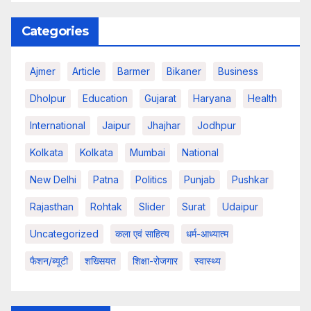
Categories
Ajmer
Article
Barmer
Bikaner
Business
Dholpur
Education
Gujarat
Haryana
Health
International
Jaipur
Jhajhar
Jodhpur
Kolkata
Kolkata
Mumbai
National
New Delhi
Patna
Politics
Punjab
Pushkar
Rajasthan
Rohtak
Slider
Surat
Udaipur
Uncategorized
कला एवं साहित्य
धर्म-आध्यात्म
फैशन/ब्यूटी
शख्सियत
शिक्षा-रोजगार
स्वास्थ्य