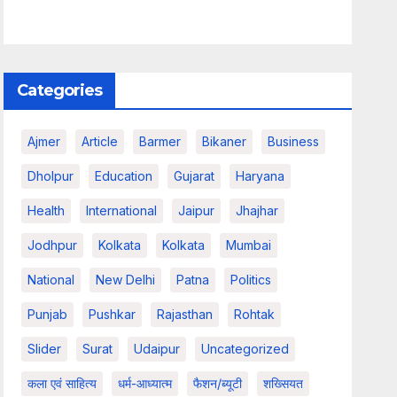
Categories
Ajmer
Article
Barmer
Bikaner
Business
Dholpur
Education
Gujarat
Haryana
Health
International
Jaipur
Jhajhar
Jodhpur
Kolkata
Kolkata
Mumbai
National
New Delhi
Patna
Politics
Punjab
Pushkar
Rajasthan
Rohtak
Slider
Surat
Udaipur
Uncategorized
कला एवं साहित्य
धर्म-आध्यात्म
फैशन/ब्यूटी
शख्सियत