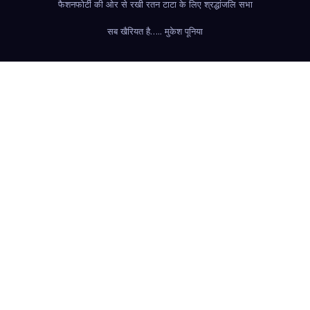
फैशन
फोर्टी की ओर से रखी रतन टाटा के लिए श्रद्धांजलि सभा
सब खैरियत है….. मुकेश पूनिया