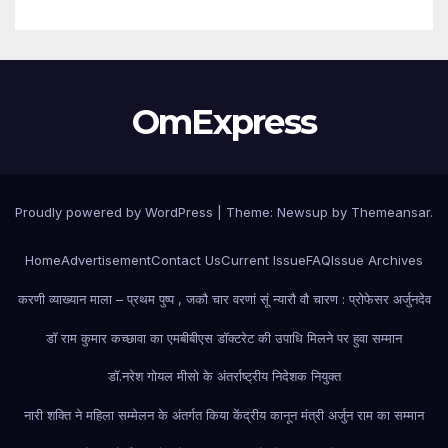
OmExpress
Proudly powered by WordPress
|
Theme: Newsup by
Themeansar
.
Home
Advertisement
Contact Us
Current Issue
FAQ
Issue Archives
करणी व्याख्यान माला – प्रथम पुष्प , जकौ चार वरणां सूं न्यारौ वौ चारण : प्रोफेसर अर्जुनदेव
डॉ राम कुमार कच्छावा का एमबीबीएस डॉक्टरेट की उपाधि मिलने पर हुवा सम्मान
डॉ.नरेश गोयल मीसो के अंतर्राष्ट्रीय निदेशक नियुक्त
नारी शक्ति ने महिला सम्मेलन के अंतर्गत किया केंद्रीय कानून मंत्री अर्जुन राम का सम्मान