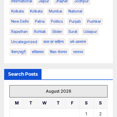
International
Jaipur
Jhajhar
Jodhpur
Kolkata
Kolkata
Mumbai
National
New Delhi
Patna
Politics
Punjab
Pushkar
Rajasthan
Rohtak
Slider
Surat
Udaipur
Uncategorized
कला एवं साहित्य
धर्म-आध्यात्म
फैशन/ब्यूटी
शख्सियत
शिक्षा-रोजगार
स्वास्थ्य
Search Posts
August 2026
M
T
W
T
F
S
S
1
2