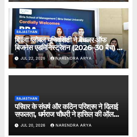
RAJASTHAN
बिरला ग्लोबल यूनिवर्सिटी ने बैचलर ऑफ
बिजनेस एडमिनिस्ट्रेशन (2026–30 बैच) के
लिए दीक्षारंभ समारोह का आयोजन किया
JUL 22, 2026
NARENDRA ARYA
RAJASTHAN
परिवार के संघर्ष और कठिन परिश्रम ने दिलाई
सफलता, धर्मराज चौधरी ने हासिल की ऑल
इंडिया रैंक 6400, बनेंगे परिवार के पहले
JUL 20, 2026
NARENDRA ARYA
डॉक्टर