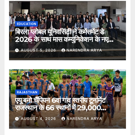
EDUCATION
बिरला ग्लोबल यूनिवर्सिटी ने कमेंसमेंट डे
2026 के साथ मास कम्युनिकेशन के नए
विद्यार्थियों का किया स्वागत
AUGUST 5, 2026
NARENDRA ARYA
RAJASTHAN
एयू बनो चैंपियन 6वां गांव स्तरीय टूर्नामेंट
राजस्थान के 66 स्थानों में 29,000
खिलाड़ियों की भागीदारी के साथ संपन्न हुआ
AUGUST 4, 2026
NARENDRA ARYA