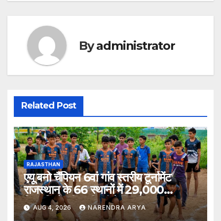
By
administrator
Related Post
RAJASTHAN
एयू बनो चैंपियन 6वां गांव स्तरीय टूर्नामेंट
राजस्थान के 66 स्थानों में 29,000
खिलाड़ियों की भागीदारी के साथ संपन्न हुआ
AUG 4, 2026
NARENDRA ARYA