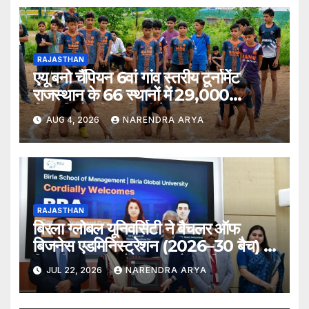
RAJASTHAN
एयू बनो चैंपियन 6वां गांव स्तरीय टूर्नामेंट
राजस्थान के 66 स्थानों में 29,000
खिलाड़ियों की भागीदारी के साथ संपन्न हुआ
AUG 4, 2026
NARENDRA ARYA
RAJASTHAN
बिरला ग्लोबल यूनिवर्सिटी ने बैचलर ऑफ
बिजनेस एडमिनिस्ट्रेशन (2026–30 बैच) के
लिए दीक्षारंभ समारोह का आयोजन किया
JUL 22, 2026
NARENDRA ARYA