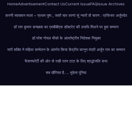
Home
Advertisement
Contact Us
Current Issue
FAQ
Issue Archives
करणी व्याख्यान माला – प्रथम पुष्प , जकौ चार वरणां सूं न्यारौ वौ चारण : प्रोफेसर अर्जुनदेव
डॉ राम कुमार कच्छावा का एमबीबीएस डॉक्टरेट की उपाधि मिलने पर हुवा सम्मान
डॉ.नरेश गोयल मीसो के अंतर्राष्ट्रीय निदेशक नियुक्त
नारी शक्ति ने महिला सम्मेलन के अंतर्गत किया केंद्रीय कानून मंत्री अर्जुन राम का सम्मान
फैशन
फोर्टी की ओर से रखी रतन टाटा के लिए श्रद्धांजलि सभा
सब खैरियत है….. मुकेश पूनिया