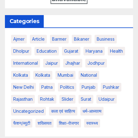
Categories
Ajmer
Article
Barmer
Bikaner
Business
Dholpur
Education
Gujarat
Haryana
Health
International
Jaipur
Jhajhar
Jodhpur
Kolkata
Kolkata
Mumbai
National
New Delhi
Patna
Politics
Punjab
Pushkar
Rajasthan
Rohtak
Slider
Surat
Udaipur
Uncategorized
कला एवं साहित्य
धर्म-आध्यात्म
फैशन/ब्यूटी
शख्सियत
शिक्षा-रोजगार
स्वास्थ्य