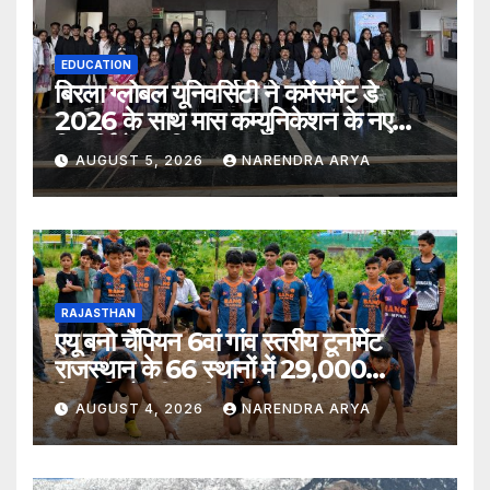
EDUCATION
बिरला ग्लोबल यूनिवर्सिटी ने कमेंसमेंट डे
2026 के साथ मास कम्युनिकेशन के नए
विद्यार्थियों का किया स्वागत
AUGUST 5, 2026
NARENDRA ARYA
RAJASTHAN
एयू बनो चैंपियन 6वां गांव स्तरीय टूर्नामेंट
राजस्थान के 66 स्थानों में 29,000
खिलाड़ियों की भागीदारी के साथ संपन्न हुआ
AUGUST 4, 2026
NARENDRA ARYA