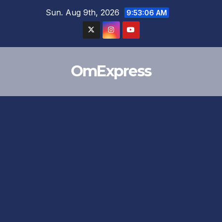
Skip
Sun. Aug 9th, 2026
9:53:07 AM
to
content
OmExpress