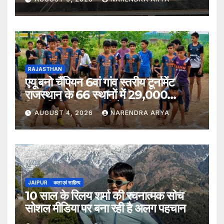
RAJASTHAN
एयू बनो चैंपियन 6वां गांव स्तरीय टूर्नामेंट
राजस्थान के 66 स्थानों में 29,000
खिलाड़ियों की भागीदारी के साथ संपन्न हुआ
AUGUST 4, 2026
NARENDRA ARYA
JAIPUR
कला एवं साहित्य
10 साल के रिलय शर्मा की रचनात्मक सोच
सोशल मीडिया पर बना रही है अलग पहचान