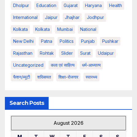
Dholpur
Education
Gujarat
Haryana
Health
International
Jaipur
Jhajhar
Jodhpur
Kolkata
Kolkata
Mumbai
National
New Delhi
Patna
Politics
Punjab
Pushkar
Rajasthan
Rohtak
Slider
Surat
Udaipur
Uncategorized
कला एवं साहित्य
धर्म-आध्यात्म
फैशन/ब्यूटी
शख्सियत
शिक्षा-रोजगार
स्वास्थ्य
Search Posts
August 2026
M
T
W
T
F
S
S