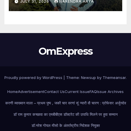
JULY 31, 2026
NARENDRA ARYA
OmExpress
Proudly powered by WordPress
|
Theme: Newsup by
Themeansar
.
Home
Advertisement
Contact Us
Current Issue
FAQ
Issue Archives
करणी व्याख्यान माला – प्रथम पुष्प , जकौ चार वरणां सूं न्यारौ वौ चारण : प्रोफेसर अर्जुनदेव
डॉ राम कुमार कच्छावा का एमबीबीएस डॉक्टरेट की उपाधि मिलने पर हुवा सम्मान
डॉ.नरेश गोयल मीसो के अंतर्राष्ट्रीय निदेशक नियुक्त