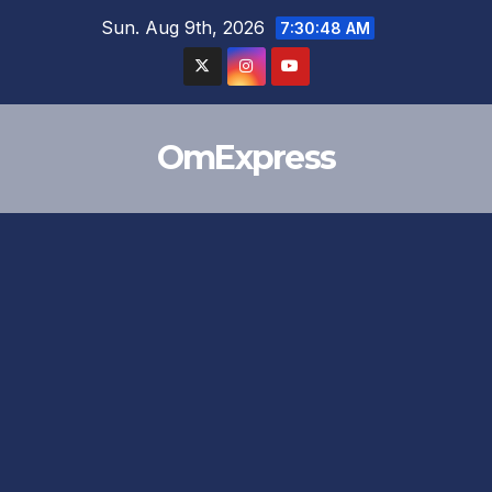
Skip
Sun. Aug 9th, 2026
7:30:49 AM
to
content
OmExpress