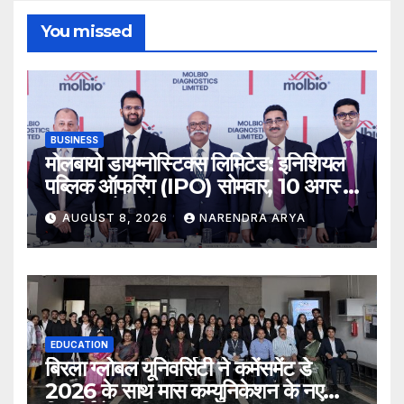
JAIPUR
कला एवं साहित्य
10 साल के रिलय शर्मा की रचनात्मक सोच
सोशल मीडिया पर बना रही है अलग पहचान
JULY 31, 2026
NARENDRA ARYA
OmExpress
Proudly powered by WordPress
|
Theme: Newsup by
Themeansar
.