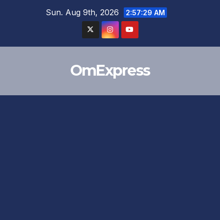
Skip
Sun. Aug 9th, 2026
2:57:30 AM
to
content
OmExpress