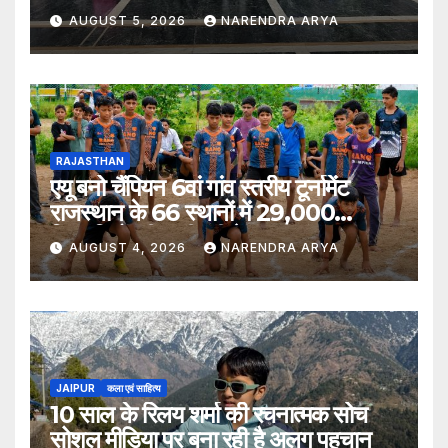
Home
Advertisement
Contact Us
Current Issue
FAQ
Issue Archives
करणी व्याख्यान माला – प्रथम पुष्प , जकौ चार वरणां सूं न्यारौ वौ चारण : प्रोफेसर अर्जुनदेव
डॉ राम कुमार कच्छावा का एमबीबीएस डॉक्टरेट की उपाधि मिलने पर हुवा सम्मान
डॉ.नरेश गोयल मीसो के अंतर्राष्ट्रीय निदेशक नियुक्त
नारी शक्ति ने महिला सम्मेलन के अंतर्गत किया केंद्रीय कानून मंत्री अर्जुन राम का सम्मान
फैशन
फोर्टी की ओर से रखी रतन टाटा के लिए श्रद्धांजलि सभा
सब खैरियत है….. मुकेश पूनिया