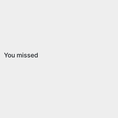
You missed
Education
Rajasthan
बिरला
एयू बनो
ग्लोबल
चैंपियन 6वां
यूनिवर्सिटी
गांव स्तरीय
ने कमेंसमेंट
टूर्नामेंट
डे 2026
राजस्थान
के साथ मास
के 66
कम्युनिकेशन
स्थानों में