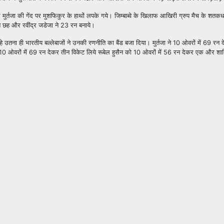
र्तजा की गेंद पर मुशफिकुर के हाथों लपके गये। जिम्बाब्वे के खिलाफ आखिरी ग्रुप मैच के शतकधा
े छह और रवींद्र जडेजा ने
23
रन बनाये।
रहे उतना ही भारतीय बल्लेबाजों ने उनकी रणनीति का बैंड बजा दिया। मुर्तजा ने
10
ओवरों में
69
रन द
10
ओवरों में
69
रन देकर तीन विकेट लिये रूबेल हुसैन को
10
ओवरों में
56
रन देकर एक और शा
l
Bikaner
National