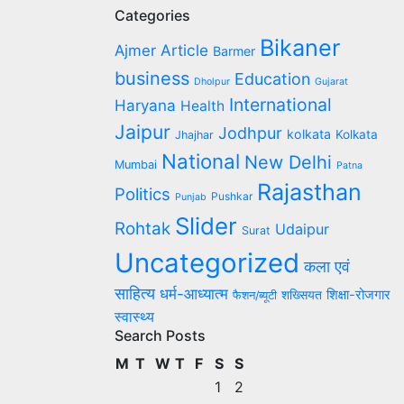
Categories
Bikaner
Article
Ajmer
Barmer
business
Education
Dholpur
Gujarat
International
Haryana
Health
Jaipur
Jodhpur
kolkata
Kolkata
Jhajhar
National
New Delhi
Mumbai
Patna
Rajasthan
Politics
Pushkar
Punjab
Slider
Rohtak
Udaipur
Surat
Uncategorized
कला एवं
साहित्य
धर्म-आध्यात्म
शिक्षा-रोजगार
शख्सियत
फैशन/ब्यूटी
स्वास्थ्य
Search Posts
M
T
W
T
F
S
S
1
2