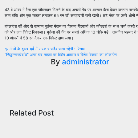
43
वें ओवर में रैना एक जीवनदान मिलने के बाद अगली गेद पर आसान कैच देकर कप्तान मशरफे मु
सात चौके और एक छक्का लगाकर
65
रन की समझदारी पारी खेली। छठे नंबर पर उतरे धोनी न
बांग्लादेश की ओर से कप्तान मुर्तजा मैदान पर जितना गेंदबाजों और फील्डरों के साथ चर्चा करते 
की और एक विकेट निकाला। मुर्तजा की गेंद पर सबसे अधिक
10
चौके पड़े। तस्कीन अहमद ने
10
ओवरों में
58
रन देकर एक विकेट हाथ लगा।
Post
ग्रामीणों के दुःख-दर्द में सरकार सदैव साथ रहेगी : रिणवा
“सिद्धान्तमहोदधि” अगर चंद नाहटा पर विशेष आवरण व विशेष विरुपण का लोकार्पण
navigation
By
administrator
Related Post
National
Internationa
अखिल
राफेल