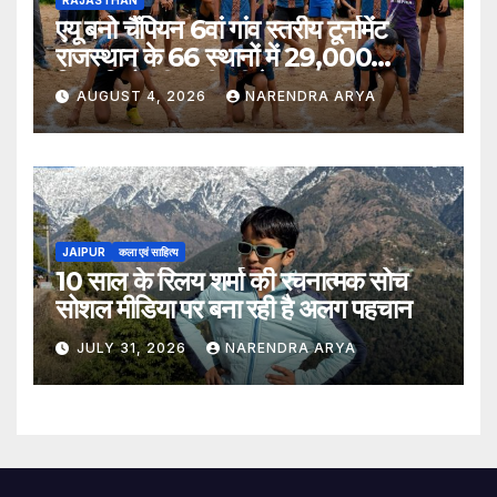
एयू बनो चैंपियन 6वां गांव स्तरीय टूर्नामेंट
राजस्थान के 66 स्थानों में 29,000
खिलाड़ियों की भागीदारी के साथ संपन्न हुआ
AUGUST 4, 2026
NARENDRA ARYA
JAIPUR
कला एवं साहित्य
10 साल के रिलय शर्मा की रचनात्मक सोच
सोशल मीडिया पर बना रही है अलग पहचान
JULY 31, 2026
NARENDRA ARYA