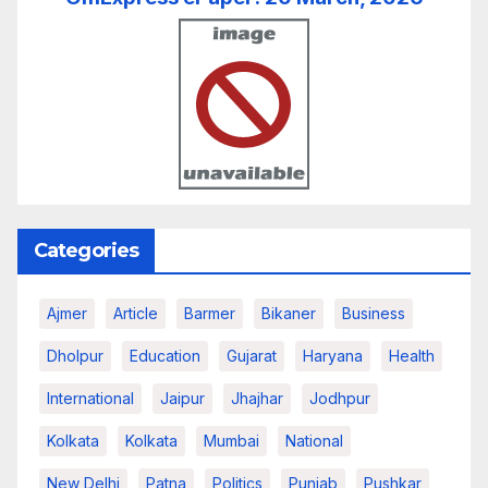
Categories
Ajmer
Article
Barmer
Bikaner
Business
Dholpur
Education
Gujarat
Haryana
Health
International
Jaipur
Jhajhar
Jodhpur
Kolkata
Kolkata
Mumbai
National
New Delhi
Patna
Politics
Punjab
Pushkar