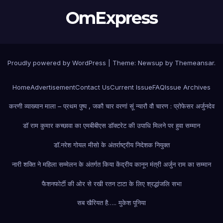
OmExpress
Proudly powered by WordPress
|
Theme: Newsup by
Themeansar
.
Home
Advertisement
Contact Us
Current Issue
FAQ
Issue Archives
करणी व्याख्यान माला – प्रथम पुष्प , जकौ चार वरणां सूं न्यारौ वौ चारण : प्रोफेसर अर्जुनदेव
डॉ राम कुमार कच्छावा का एमबीबीएस डॉक्टरेट की उपाधि मिलने पर हुवा सम्मान
डॉ.नरेश गोयल मीसो के अंतर्राष्ट्रीय निदेशक नियुक्त
नारी शक्ति ने महिला सम्मेलन के अंतर्गत किया केंद्रीय कानून मंत्री अर्जुन राम का सम्मान
फैशन
फोर्टी की ओर से रखी रतन टाटा के लिए श्रद्धांजलि सभा
सब खैरियत है….. मुकेश पूनिया