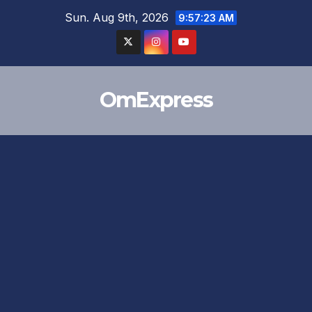
Skip
Sun. Aug 9th, 2026
9:57:24 AM
to
content
OmExpress