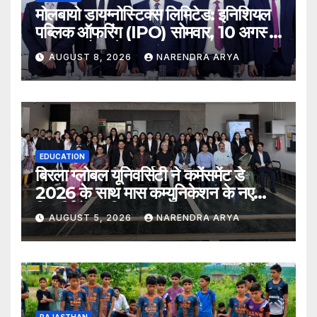
मोलबायो डायग्नोस्टिक्स लिमिटेड: इनिशियल
पब्लिक ऑफरिंग (IPO) सोमवार, 10 अगस्त,
2026 को खुलेगा
AUGUST 8, 2026
NARENDRA ARYA
EDUCATION
बिरला ग्लोबल यूनिवर्सिटी ने कमेंसमेंट डे
2026 के साथ मास कम्युनिकेशन के नए
विद्यार्थियों का किया स्वागत
AUGUST 5, 2026
NARENDRA ARYA
RAJASTHAN