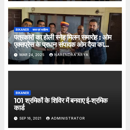
BIKANER
कला एवं साहित्य
पत्रकारों का होली स्नेह मिलन समारोह : ओम
एक्सप्रेस के प्रधान संपादक ओम दैया का
किया “पत्रकार गौरव” से सम्मानित
MAR 24, 2025
NARENDRA ARYA
BIKANER
101 श्रमिकों के शिविर में बनवाए ई-श्रमिक
कार्ड
SEP 16, 2021
ADMINISTRATOR