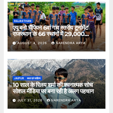
RAJASTHAN
एयू बनो चैंपियन 6वां गांव स्तरीय टूर्नामेंट
राजस्थान के 66 स्थानों में 29,000
खिलाड़ियों की भागीदारी के साथ संपन्न हुआ
AUGUST 4, 2026
NARENDRA ARYA
JAIPUR
कला एवं साहित्य
10 साल के रिलय शर्मा की रचनात्मक सोच
सोशल मीडिया पर बना रही है अलग पहचान
JULY 31, 2026
NARENDRA ARYA