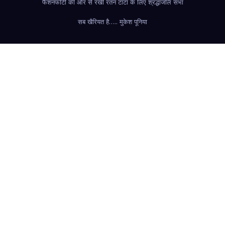
फैशन
फोर्टी की ओर से रखी रतन टाटा के लिए श्रद्धांजलि सभा
सब खैरियत है….. मुकेश पूनिया