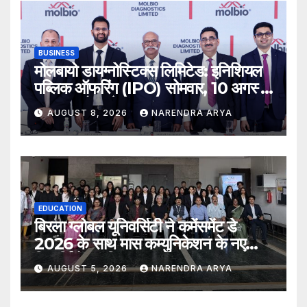
BUSINESS
मोलबायो डायग्नोस्टिक्स लिमिटेड: इनिशियल
पब्लिक ऑफरिंग (IPO) सोमवार, 10 अगस्त,
2026 को खुलेगा
AUGUST 8, 2026
NARENDRA ARYA
EDUCATION
बिरला ग्लोबल यूनिवर्सिटी ने कमेंसमेंट डे
2026 के साथ मास कम्युनिकेशन के नए
विद्यार्थियों का किया स्वागत
AUGUST 5, 2026
NARENDRA ARYA