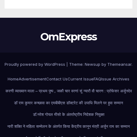
OmExpress
Proudly powered by WordPress
|
Theme: Newsup by
Themeansar
.
Home
Advertisement
Contact Us
Current Issue
FAQ
Issue Archives
करणी व्याख्यान माला – प्रथम पुष्प , जकौ चार वरणां सूं न्यारौ वौ चारण : प्रोफेसर अर्जुनदेव
डॉ राम कुमार कच्छावा का एमबीबीएस डॉक्टरेट की उपाधि मिलने पर हुवा सम्मान
डॉ.नरेश गोयल मीसो के अंतर्राष्ट्रीय निदेशक नियुक्त
नारी शक्ति ने महिला सम्मेलन के अंतर्गत किया केंद्रीय कानून मंत्री अर्जुन राम का सम्मान