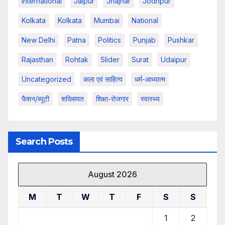
International
Jaipur
Jhajhar
Jodhpur
Kolkata
Kolkata
Mumbai
National
New Delhi
Patna
Politics
Punjab
Pushkar
Rajasthan
Rohtak
Slider
Surat
Udaipur
Uncategorized
कला एवं साहित्य
धर्म-आध्यात्म
फैशन/ब्यूटी
शख्सियत
शिक्षा-रोजगार
स्वास्थ्य
Search Posts
August 2026
M
T
W
T
F
S
S
1
2