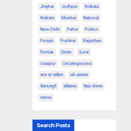
Jhajhar
Jodhpur
Kolkata
Kolkata
Mumbai
National
New Delhi
Patna
Politics
Punjab
Pushkar
Rajasthan
Rohtak
Slider
Surat
Udaipur
Uncategorized
कला एवं साहित्य
धर्म-आध्यात्म
फैशन/ब्यूटी
शख्सियत
शिक्षा-रोजगार
स्वास्थ्य
Search Posts