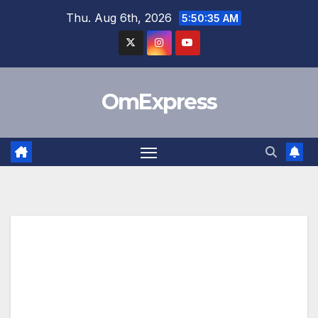
Skip
Thu. Aug 6th, 2026
5:50:35 AM
to
content
OmExpress