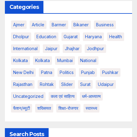
Categories
Ajmer
Article
Barmer
Bikaner
Business
Dholpur
Education
Gujarat
Haryana
Health
International
Jaipur
Jhajhar
Jodhpur
Kolkata
Kolkata
Mumbai
National
New Delhi
Patna
Politics
Punjab
Pushkar
Rajasthan
Rohtak
Slider
Surat
Udaipur
Uncategorized
कला एवं साहित्य
धर्म-आध्यात्म
फैशन/ब्यूटी
शख्सियत
शिक्षा-रोजगार
स्वास्थ्य
Search Posts