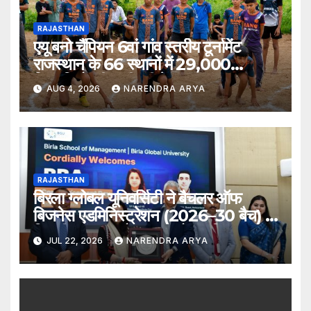
RAJASTHAN
एयू बनो चैंपियन 6वां गांव स्तरीय टूर्नामेंट
राजस्थान के 66 स्थानों में 29,000
खिलाड़ियों की भागीदारी के साथ संपन्न हुआ
AUG 4, 2026
NARENDRA ARYA
RAJASTHAN
बिरला ग्लोबल यूनिवर्सिटी ने बैचलर ऑफ
बिजनेस एडमिनिस्ट्रेशन (2026–30 बैच) के
लिए दीक्षारंभ समारोह का आयोजन किया
JUL 22, 2026
NARENDRA ARYA