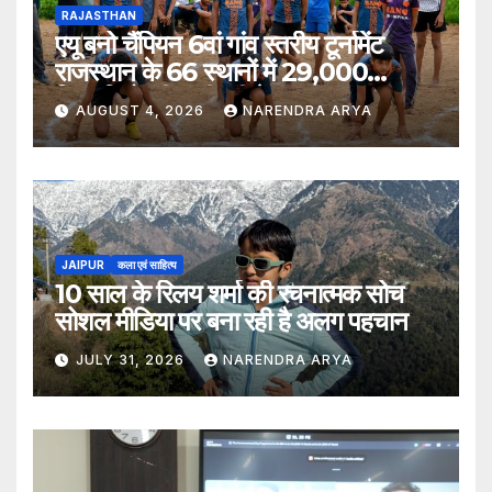
RAJASTHAN
एयू बनो चैंपियन 6वां गांव स्तरीय टूर्नामेंट
राजस्थान के 66 स्थानों में 29,000
खिलाड़ियों की भागीदारी के साथ संपन्न हुआ
AUGUST 4, 2026
NARENDRA ARYA
JAIPUR
कला एवं साहित्य
10 साल के रिलय शर्मा की रचनात्मक सोच
सोशल मीडिया पर बना रही है अलग पहचान
JULY 31, 2026
NARENDRA ARYA