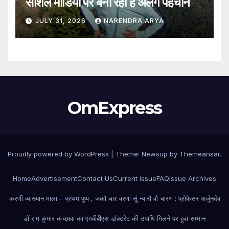
सोशल मीडिया पर बना रही है अलग पहचान
JULY 31, 2026
NARENDRA ARYA
OmExpress
Proudly powered by WordPress
|
Theme: Newsup by
Themeansar
.
Home
Advertisement
Contact Us
Current Issue
FAQ
Issue Archives
करणी व्याख्यान माला – प्रथम पुष्प , जकौ चार वरणां सूं न्यारौ वौ चारण : प्रोफेसर अर्जुनदेव
डॉ राम कुमार कच्छावा का एमबीबीएस डॉक्टरेट की उपाधि मिलने पर हुवा सम्मान