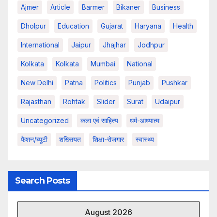
Ajmer
Article
Barmer
Bikaner
Business
Dholpur
Education
Gujarat
Haryana
Health
International
Jaipur
Jhajhar
Jodhpur
Kolkata
Kolkata
Mumbai
National
New Delhi
Patna
Politics
Punjab
Pushkar
Rajasthan
Rohtak
Slider
Surat
Udaipur
Uncategorized
कला एवं साहित्य
धर्म-आध्यात्म
फैशन/ब्यूटी
शख्सियत
शिक्षा-रोजगार
स्वास्थ्य
Search Posts
August 2026