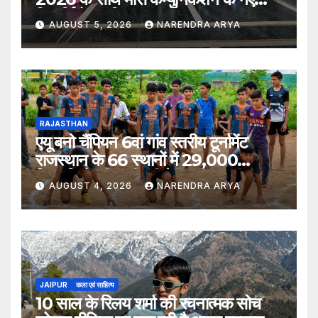
विद्यार्थियों का किया स्वागत
AUGUST 5, 2026
NARENDRA ARYA
RAJASTHAN
एयू बनो चैंपियन 6वां गांव स्तरीय टूर्नामेंट
राजस्थान के 66 स्थानों में 29,000
खिलाड़ियों की भागीदारी के साथ संपन्न हुआ
AUGUST 4, 2026
NARENDRA ARYA
JAIPUR
कला एवं साहित्य
10 साल के रिलय शर्मा की रचनात्मक सोच