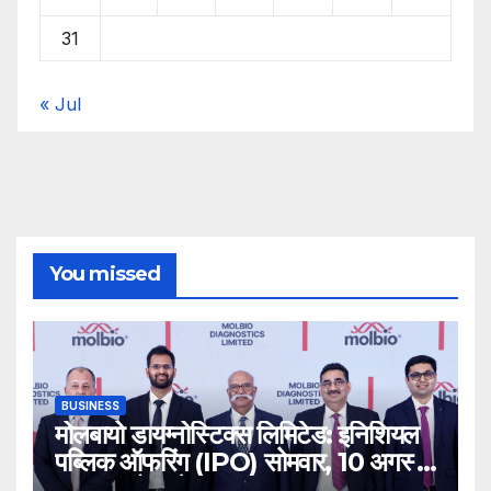
JAIPUR
कला एवं साहित्य
10 साल के रिलय शर्मा की रचनात्मक सोच
सोशल मीडिया पर बना रही है अलग पहचान
JULY 31, 2026
NARENDRA ARYA
OmExpress
Proudly powered by WordPress
|
Theme:
Newsup
by
Themeansar
.