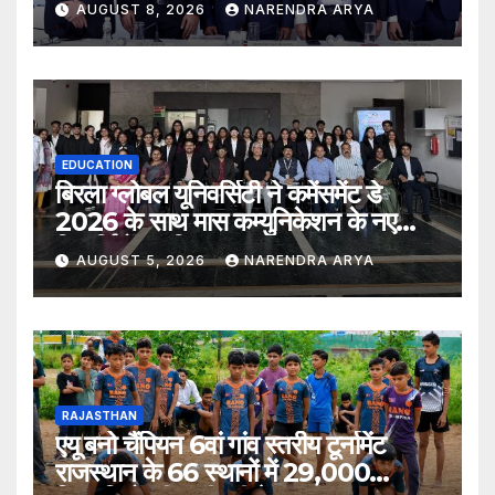
Home
Advertisement
Contact Us
Current Issue
FAQ
Issue Archives
करणी व्याख्यान माला – प्रथम पुष्प , जकौ चार वरणां सूं न्यारौ वौ चारण : प्रोफेसर अर्जुनदेव
डॉ राम कुमार कच्छावा का एमबीबीएस डॉक्टरेट की उपाधि मिलने पर हुवा सम्मान
डॉ.नरेश गोयल मीसो के अंतर्राष्ट्रीय निदेशक नियुक्त
नारी शक्ति ने महिला सम्मेलन के अंतर्गत किया केंद्रीय कानून मंत्री अर्जुन राम का सम्मान
फैशन
फोर्टी की ओर से रखी रतन टाटा के लिए श्रद्धांजलि सभा
सब खैरियत है….. मुकेश पूनिया