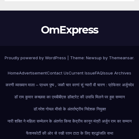
OmExpress
Proudly powered by WordPress
|
Theme: Newsup by
Themeansar
.
Home
Advertisement
Contact Us
Current Issue
FAQ
Issue Archives
करणी व्याख्यान माला – प्रथम पुष्प , जकौ चार वरणां सूं न्यारौ वौ चारण : प्रोफेसर अर्जुनदेव
डॉ राम कुमार कच्छावा का एमबीबीएस डॉक्टरेट की उपाधि मिलने पर हुवा सम्मान
डॉ.नरेश गोयल मीसो के अंतर्राष्ट्रीय निदेशक नियुक्त
नारी शक्ति ने महिला सम्मेलन के अंतर्गत किया केंद्रीय कानून मंत्री अर्जुन राम का सम्मान
फैशन
फोर्टी की ओर से रखी रतन टाटा के लिए श्रद्धांजलि सभा