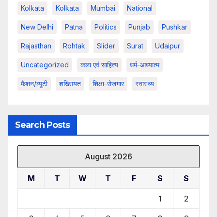
Kolkata
Kolkata
Mumbai
National
New Delhi
Patna
Politics
Punjab
Pushkar
Rajasthan
Rohtak
Slider
Surat
Udaipur
Uncategorized
कला एवं साहित्य
धर्म-आध्यात्म
फैशन/ब्यूटी
शख्सियत
शिक्षा-रोजगार
स्वास्थ्य
Search Posts
August 2026
M
T
W
T
F
S
S
1
2