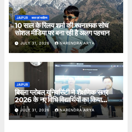
JAIPUR
कला एवं साहित्य
10 साल के रिलय शर्मा की रचनात्मक सोच
सोशल मीडिया पर बना रही है अलग पहचान
JULY 31, 2026
NARENDRA ARYA
JAIPUR
बिरला ग्लोबल यूनिवर्सिटी ने शैक्षणिक सत्र
2026 के नए विधि विद्यार्थियों का किया
स्वागत बीबीए एलएल.बी. (ऑनर्स) 2026–31
JULY 31, 2026
NARENDRA ARYA
एवं एलएल.एम. 2026–27 पाठ्यक्रमों के
विद्यार्थियों ने शुरू की अपनी शैक्षणिक यात्रा