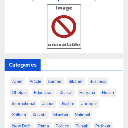
Categories
Ajmer
Article
Barmer
Bikaner
Business
Dholpur
Education
Gujarat
Haryana
Health
International
Jaipur
Jhajhar
Jodhpur
Kolkata
Kolkata
Mumbai
National
New Delhi
Patna
Politics
Punjab
Pushkar