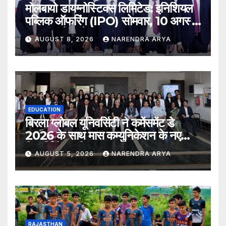
मोलबायो डायग्नोस्टिक्स लिमिटेड: इनिशियल
पब्लिक ऑफरिंग (IPO) सोमवार, 10 अगस्त,
2026 को खुलेगा
AUGUST 8, 2026
NARENDRA ARYA
EDUCATION
बिरला ग्लोबल यूनिवर्सिटी ने कमेंसमेंट डे
2026 के साथ मास कम्युनिकेशन के नए
विद्यार्थियों का किया स्वागत
AUGUST 5, 2026
NARENDRA ARYA
RAJASTHAN