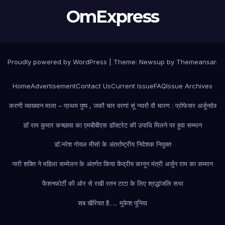
OmExpress
Proudly powered by WordPress
|
Theme: Newsup by
Themeansar
.
Home
Advertisement
Contact Us
Current Issue
FAQ
Issue Archives
करणी व्याख्यान माला – प्रथम पुष्प , जकौ चार वरणां सूं न्यारौ वौ चारण : प्रोफेसर अर्जुनदेव
डॉ राम कुमार कच्छावा का एमबीबीएस डॉक्टरेट की उपाधि मिलने पर हुवा सम्मान
डॉ.नरेश गोयल मीसो के अंतर्राष्ट्रीय निदेशक नियुक्त
नारी शक्ति ने महिला सम्मेलन के अंतर्गत किया केंद्रीय कानून मंत्री अर्जुन राम का सम्मान
फैशन
फोर्टी की ओर से रखी रतन टाटा के लिए श्रद्धांजलि सभा
सब खैरियत है….. मुकेश पूनिया