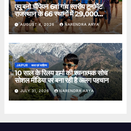
एयू बनो चैंपियन 6वां गांव स्तरीय टूर्नामेंट
राजस्थान के 66 स्थानों में 29,000
खिलाड़ियों की भागीदारी के साथ संपन्न हुआ
AUGUST 4, 2026
NARENDRA ARYA
JAIPUR
कला एवं साहित्य
10 साल के रिलय शर्मा की रचनात्मक सोच
सोशल मीडिया पर बना रही है अलग पहचान
JULY 31, 2026
NARENDRA ARYA