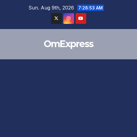
Skip
Sun. Aug 9th, 2026
7:28:54 AM
to
content
OmExpress