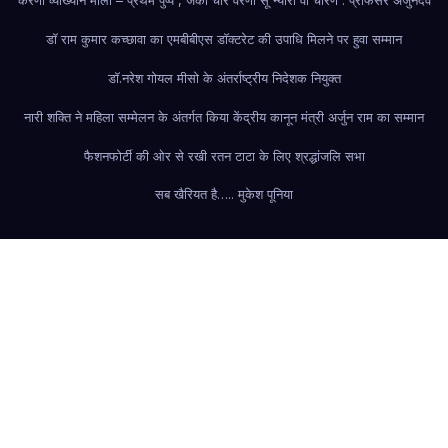
करणी व्याख्यान माला – प्रथम पुष्प , जकौ चार वरणां सूं न्यारौ वौ चारण : प्रोफेसर अर्जुनदेव
डॉ राम कुमार कच्छावा का एमबीबीएस डॉक्टरेट की उपाधि मिलने पर हुवा सम्मान
डॉ.नरेश गोयल मीसो के अंतर्राष्ट्रीय निदेशक नियुक्त
नारी शक्ति ने महिला सम्मेलन के अंतर्गत किया केंद्रीय कानून मंत्री अर्जुन राम का सम्मान
फैशन
फोर्टी की ओर से रखी रतन टाटा के लिए श्रद्धांजलि सभा
सब खैरियत है….. मुकेश पूनिया