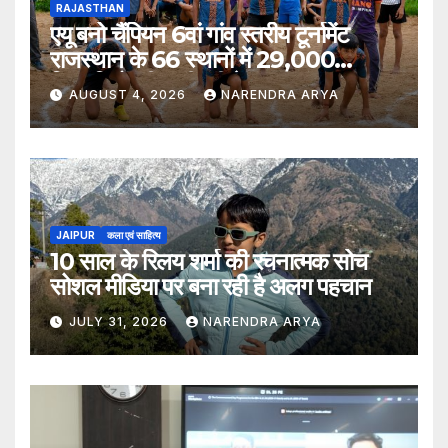
RAJASTHAN
एयू बनो चैंपियन 6वां गांव स्तरीय टूर्नामेंट
राजस्थान के 66 स्थानों में 29,000
खिलाड़ियों की भागीदारी के साथ संपन्न हुआ
AUGUST 4, 2026
NARENDRA ARYA
JAIPUR
कला एवं साहित्य
10 साल के रिलय शर्मा की रचनात्मक सोच
सोशल मीडिया पर बना रही है अलग पहचान
JULY 31, 2026
NARENDRA ARYA