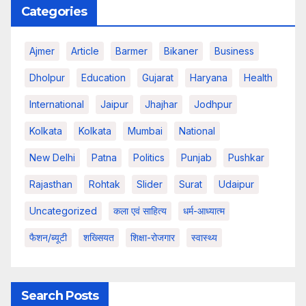
Categories
Ajmer
Article
Barmer
Bikaner
Business
Dholpur
Education
Gujarat
Haryana
Health
International
Jaipur
Jhajhar
Jodhpur
Kolkata
Kolkata
Mumbai
National
New Delhi
Patna
Politics
Punjab
Pushkar
Rajasthan
Rohtak
Slider
Surat
Udaipur
Uncategorized
कला एवं साहित्य
धर्म-आध्यात्म
फैशन/ब्यूटी
शख्सियत
शिक्षा-रोजगार
स्वास्थ्य
Search Posts