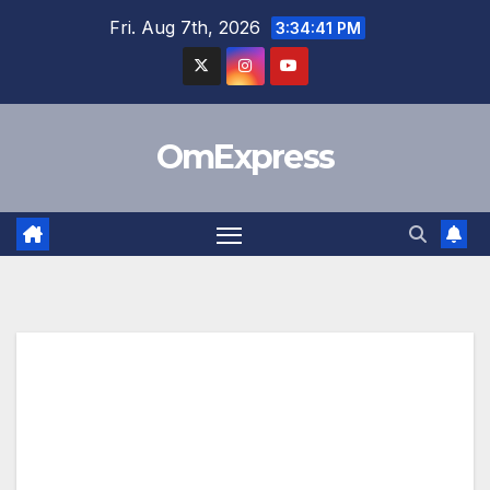
Skip
Fri. Aug 7th, 2026
3:34:42 PM
to
content
OmExpress