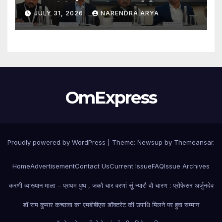
स्वागत बीबीए एलएल.बी. (ऑनर्स) 2026–31
JULY 31, 2026
NARENDRA ARYA
एवं एलएल.एम. 2026–27 पाठ्यक्रमों के
विद्यार्थियों ने शुरू की अपनी शैक्षणिक यात्रा
OmExpress
Proudly powered by WordPress
|
Theme: Newsup by
Themeansar
.
Home
Advertisement
Contact Us
Current Issue
FAQ
Issue Archives
करणी व्याख्यान माला – प्रथम पुष्प , जकौ चार वरणां सूं न्यारौ वौ चारण : प्रोफेसर अर्जुनदेव
डॉ राम कुमार कच्छावा का एमबीबीएस डॉक्टरेट की उपाधि मिलने पर हुवा सम्मान