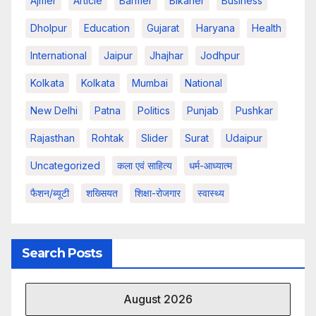
Ajmer
Article
Barmer
Bikaner
Business
Dholpur
Education
Gujarat
Haryana
Health
International
Jaipur
Jhajhar
Jodhpur
Kolkata
Kolkata
Mumbai
National
New Delhi
Patna
Politics
Punjab
Pushkar
Rajasthan
Rohtak
Slider
Surat
Udaipur
Uncategorized
कला एवं साहित्य
धर्म-आध्यात्म
फैशन/ब्यूटी
शख्सियत
शिक्षा-रोजगार
स्वास्थ्य
Search Posts
August 2026