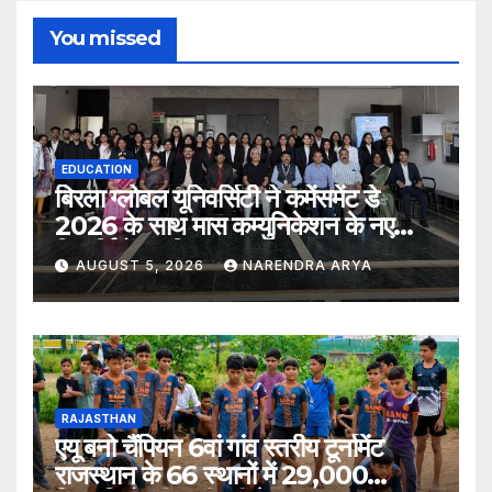
You missed
EDUCATION
बिरला ग्लोबल यूनिवर्सिटी ने कमेंसमेंट डे
2026 के साथ मास कम्युनिकेशन के नए
विद्यार्थियों का किया स्वागत
AUGUST 5, 2026
NARENDRA ARYA
RAJASTHAN
एयू बनो चैंपियन 6वां गांव स्तरीय टूर्नामेंट
राजस्थान के 66 स्थानों में 29,000