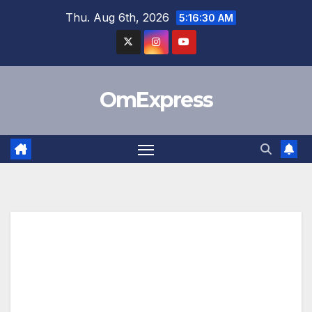
Skip
Thu. Aug 6th, 2026
5:16:31 AM
to
content
OmExpress