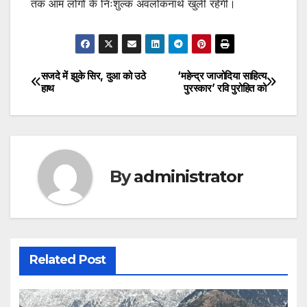
तक आम लोगों के निःशुल्क अवलोकनार्थ खुली रहेगी।
सजदे में झुके सिर, दुआ को उठे
‘महेन्द्र जाजोदिया साहित्य
Post
हाथ
पुरस्कार’ रवि पुरोहित को
navigation
By
administrator
Related Post