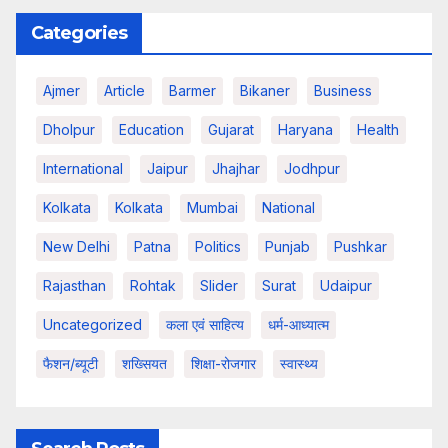
Categories
Ajmer
Article
Barmer
Bikaner
Business
Dholpur
Education
Gujarat
Haryana
Health
International
Jaipur
Jhajhar
Jodhpur
Kolkata
Kolkata
Mumbai
National
New Delhi
Patna
Politics
Punjab
Pushkar
Rajasthan
Rohtak
Slider
Surat
Udaipur
Uncategorized
कला एवं साहित्य
धर्म-आध्यात्म
फैशन/ब्यूटी
शख्सियत
शिक्षा-रोजगार
स्वास्थ्य