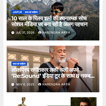
JAIPUR
कला एवं साहित्य
10 साल के रिलय शर्मा की रचनात्मक सोच
सोशल मीडिया पर बना रही है अलग पहचान
JUL 31, 2026
NARENDRA ARYA
कला एवं साहित्य
लोकप्रिय संगीतकार लकी अली अपने
‘Re:Sound’ इंडिया टूर के साथ 8 नवम्बर
को आ रहे हैं जयपुर
NOV 6, 2025
NARENDRA ARYA