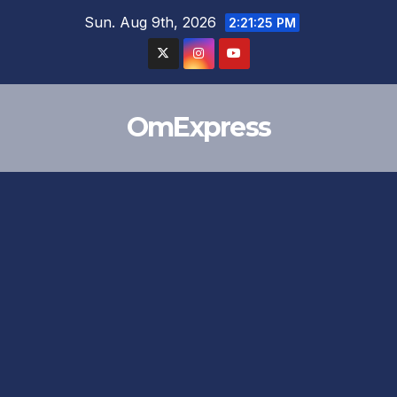
Skip
Sun. Aug 9th, 2026
2:21:25 PM
to
content
OmExpress