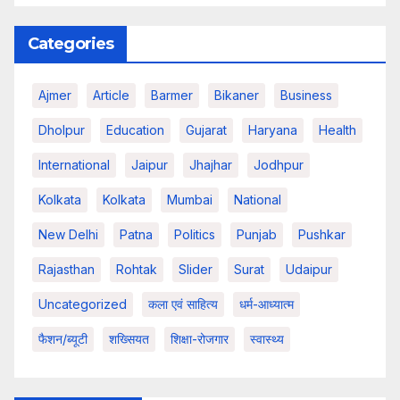
Categories
Ajmer
Article
Barmer
Bikaner
Business
Dholpur
Education
Gujarat
Haryana
Health
International
Jaipur
Jhajhar
Jodhpur
Kolkata
Kolkata
Mumbai
National
New Delhi
Patna
Politics
Punjab
Pushkar
Rajasthan
Rohtak
Slider
Surat
Udaipur
Uncategorized
कला एवं साहित्य
धर्म-आध्यात्म
फैशन/ब्यूटी
शख्सियत
शिक्षा-रोजगार
स्वास्थ्य